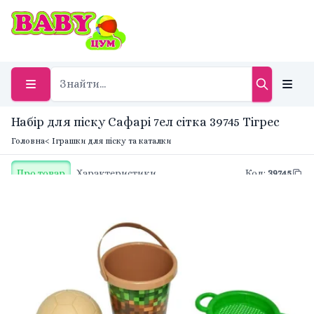
Набір для піску Сафарі 7ел сітка 39745 Тігрес
Головна
< Іграшки для піску та каталки
Про товар
Характеристики
Код
:
39745