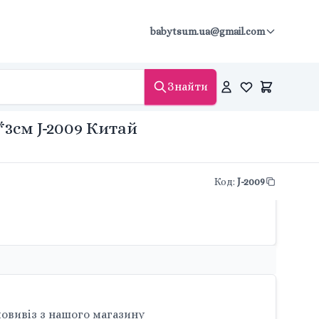
babytsum.ua@gmail.com
Знайти
*3см J-2009 Китай
Код
:
J-2009
овивіз з нашого магазину