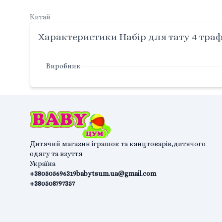
Китай
Характеристики Набір для тату 4 трафа
Виробник
Дитячий магазин іграшок та канцтоварів,дитячого
одягу та взуття
Україна
+380505696319
babytsum.ua@gmail.com
+380508797357