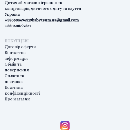
Дитячий магазин іграшок та
канцтоварів,дитячого одягу та взуття
Україна
+380505696319
babytsum.ua@gmail.com
+380508797357
ПОКУПЦЕВІ
Договір оферти
Контактна
інформація
Обмін та
повернення
Оплата та
доставка
Політика
конфіденційності
Про магазин