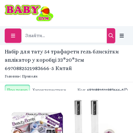
Набір для тату 54 трафарети гель блискітки
аплікатор у коробці 33*20*3см
6970882521983666-5 Китай
Головна
< Приколи
Про товар
Характеристики
Код
:
6970882521983666-5