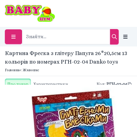
Картина Фреска з глітеру Папуга 26*20,5см 13
кольорів по номерах РГН-02-04 Danko toys
Головна
< Живопис
Про товар
Характеристики
Код
:
РГН-02-04