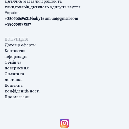
Дитячий магазин іграшок та
канцтоварів,дитячого одягу та взуття
Україна
+380505696319
babytsum.ua@gmail.com
+380508797357
ПОКУПЦЕВІ
Договір оферти
Контактна
інформація
Обмін та
повернення
Оплата та
доставка
Політика
конфіденційності
Про магазин