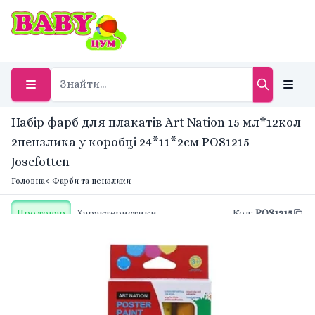
Набір фарб для плакатів Art Nation 15 мл*12кол
2пензлика у коробці 24*11*2см POS1215
Josefotten
Головна
< Фарби та пензлики
Про товар
Характеристики
Код
:
POS1215