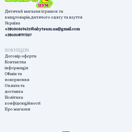
Дитячий магазин іграшок та
канцтоварів,дитячого одягу та взуття
Україна
+380505696319
babytsum.ua@gmail.com
+380508797357
ПОКУПЦЕВІ
Договір оферти
Контактна
інформація
Обмін та
повернення
Оплата та
доставка
Політика
конфіденційності
Про магазин