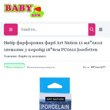
Набір фарфорових фарб Art Nation 15 мл*6кол
1пензлик у коробці 18*8см PC0615 Josefotten
Головна
< Фарби та пензлики
Про товар
Характеристики
Код
:
PC0615