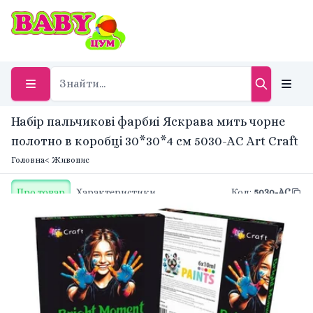
Набір пальчикові фарбиі Яскрава мить чорне
полотно в коробці 30*30*4 см 5030-AC Art Craft
Головна
< Живопис
Про товар
Характеристики
Код
:
5030-AC