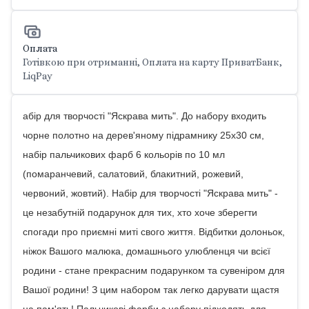
Оплата
Готівкою при отриманні, Оплата на карту ПриватБанк,
LiqPay
абір для творчості "Яскрава мить". До набору входить
чорне полотно на дерев'яному підрамнику 25х30 см,
набір пальчикових фарб 6 кольорів по 10 мл
(помаранчевий, салатовий, блакитний, рожевий,
червоний, жовтий). Набір для творчості "Яскрава мить" -
це незабутній подарунок для тих, хто хоче зберегти
спогади про приємні миті свого життя. Відбитки долоньок,
ніжок Вашого малюка, домашнього улюбленця чи всієї
родини - стане прекрасним подарунком та сувеніром для
Вашої родини! З цим набором так легко дарувати щастя