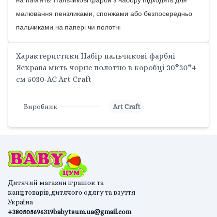
на пам'ять! Пальчикові фарби з набору підходять для
малювання пензликами, спонжами або безпосередньо
пальчиками на папері чи полотні
Характеристики Набір пальчикові фарбиі
Яскрава мить чорне полотно в коробці 30*30*4
см 5030-AC Art Craft
Виробник
Art Craft
Дитячий магазин іграшок та
канцтоварів,дитячого одягу та взуття
Україна
+380505696319
babytsum.ua@gmail.com