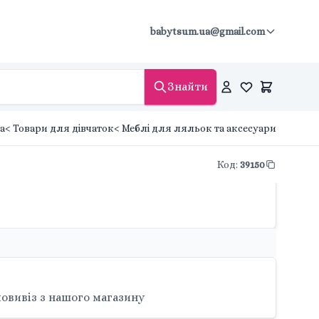
babytsum.ua@gmail.com
Знайти
а
< Товари для дівчаток
< Меблі для ляльок та аксесуари
Код
:
39150
овивіз з нашого магазину