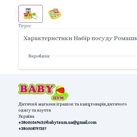
Тігрес
Характеристики Набір посуду Ромашка з
Виробник
Дитячий магазин іграшок та канцтоварів,дитячого
одягу та взуття
Україна
+380505696319
babytsum.ua@gmail.com
+380508797357