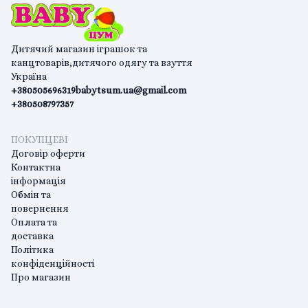
Дитячий магазин іграшок та
канцтоварів,дитячого одягу та взуття
Україна
+380505696319
babytsum.ua@gmail.com
+380508797357
ПОКУПЦЕВІ
Договір оферти
Контактна
інформація
Обмін та
повернення
Оплата та
доставка
Політика
конфіденційності
Про магазин