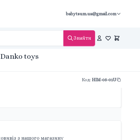
babytsum.ua@gmail.com
Знайти
 Danko toys
Код
:
HIM-05-01U
овивіз з нашого магазину