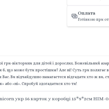
Оплата
Готівкою при от
 гри-вікторини для дітей і дорослих. Божевільний азарт
ся б, що може бути простішим? Але ні! Суть гри полягає
 Вас. Ви відчайдушно намагаєтеся відгадати хто ж ви, с
» або «ні». Спробуй здогадатися хто ти!
nicorn укр 56 карток у коробці 15*9*2см HIM-0