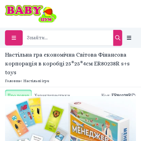
Настільна гра економічна Світова Фінансова
корпорація в коробці 25*25*4см ER80238R s+s
toys
Головна
< Настільні ігри
Про товар
Характеристики
Код
:
ER80238R