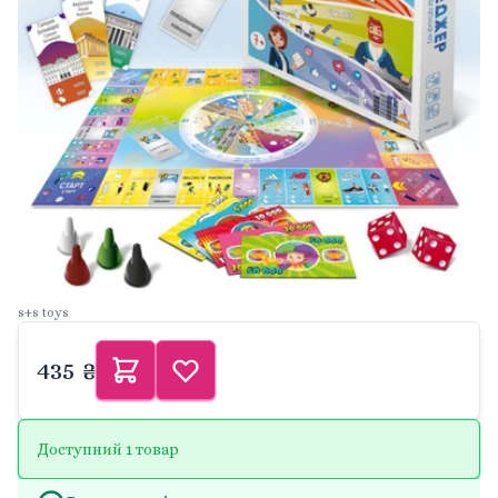
s+s toys
435 ₴
Доступний 1 товар