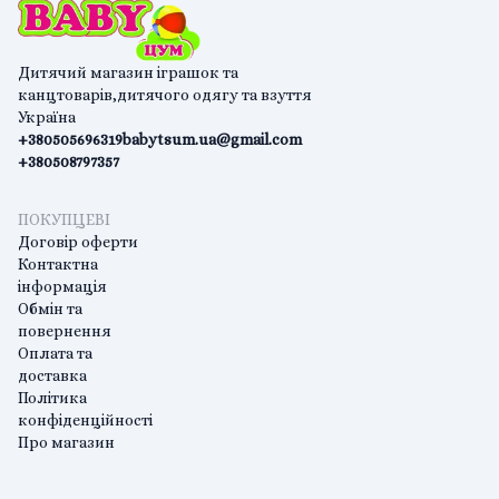
Дитячий магазин іграшок та
канцтоварів,дитячого одягу та взуття
Україна
+380505696319
babytsum.ua@gmail.com
+380508797357
ПОКУПЦЕВІ
Договір оферти
Контактна
інформація
Обмін та
повернення
Оплата та
доставка
Політика
конфіденційності
Про магазин