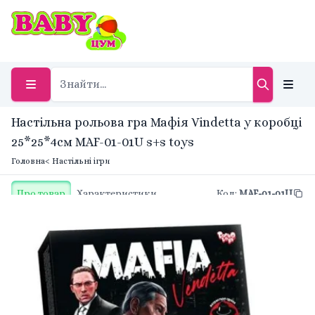
Настільна рольова гра Мафія Vindetta у коробці
25*25*4см MAF-01-01U s+s toys
Головна
< Настільні ігри
Про товар
Характеристики
Код
:
MAF-01-01U