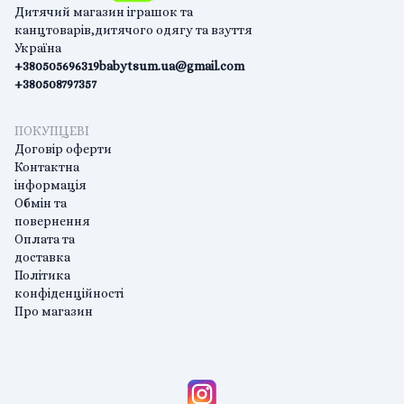
Дитячий магазин іграшок та
канцтоварів,дитячого одягу та взуття
Україна
+380505696319
babytsum.ua@gmail.com
+380508797357
ПОКУПЦЕВІ
Договір оферти
Контактна
інформація
Обмін та
повернення
Оплата та
доставка
Політика
конфіденційності
Про магазин