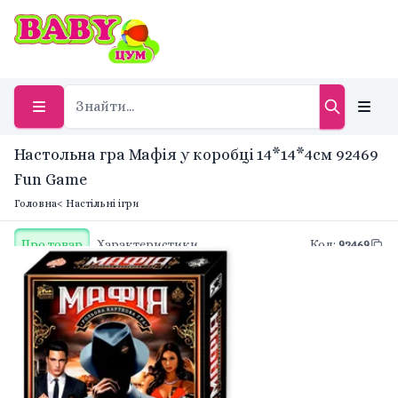
Настольна гра Мафія у коробці 14*14*4см 92469
Fun Game
Головна
< Настільні ігри
Про товар
Характеристики
Код
:
92469