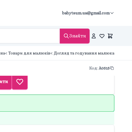
babytsum.ua@gmail.com
Знайти
вна
< Товари для малюків
< Догляд та годування малюка
Код
:
A0515
ити