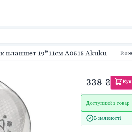
ик планшет 19*11см A0515 Akuku
Голо
338 ₴
Куп
Доступний 1 товар
В наявності