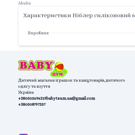
Akuku
Характеристики Ніблер силіконовий 6
Виробник
Дитячий магазин іграшок та канцтоварів,дитячого
одягу та взуття
Україна
+380505696319
babytsum.ua@gmail.com
+380508797357