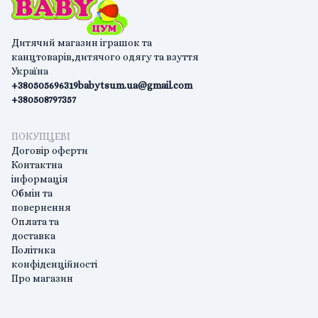
Дитячий магазин іграшок та
канцтоварів,дитячого одягу та взуття
Україна
+380505696319
babytsum.ua@gmail.com
+380508797357
ПОКУПЦЕВІ
Договір оферти
Контактна
інформація
Обмін та
повернення
Оплата та
доставка
Політика
конфіденційності
Про магазин