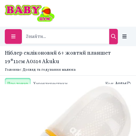
Ніблер силіконовий 6+ жовтий планшет
19*11см A0514 Akuku
Головна
< Догляд та годування малюка
Про товар
Характеристики
Код
:
A0514