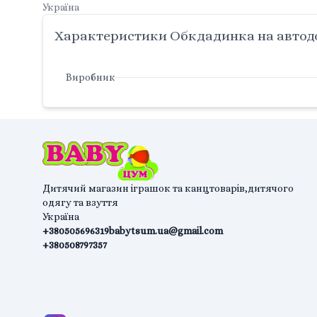
Україна
Характеристики Обкдадинка на автод
Виробник
Дитячий магазин іграшок та канцтоварів,дитячого
одягу та взуття
Україна
+380505696319
babytsum.ua@gmail.com
+380508797357