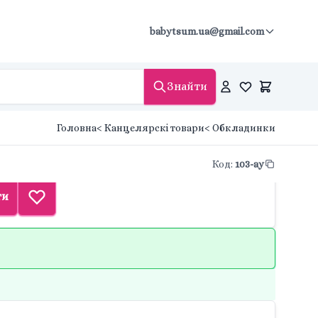
babytsum.ua@gmail.com
Знайти
Головна
< Канцелярскі товари
< Обкладинки
Код
:
103-ау
ти