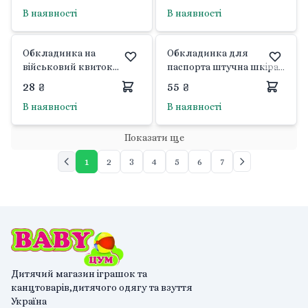
кольорів 132472 Україна
Україна
В наявності
В наявності
Обкладинка на
Обкладинка для
військовий квиток
паспорта штучна шкіра
глянець мікс кольорів
кобра м'яка мікс P-7284
28 ₴
55 ₴
126812 Україна
Україна
В наявності
В наявності
Показати ще
1
2
3
4
5
6
7
Дитячий магазин іграшок та
канцтоварів,дитячого одягу та взуття
Україна