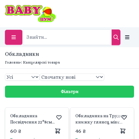
Обкладинки
Головна
< Канцелярскі товари
Фільтри
Обкладинка
Обкладинка на Трудову
Посвідчення 22*8см
книжку глянец мікс
шкірозаміник у пакеті
кольорів 28-Tk Україна
60 ₴
46 ₴
99-ПО Україна