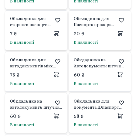
В наявності
В наявності
Обкладинка для
Обкладинка для
сторінки паспорта
Паспорта прозора
200мк ПВХ 28308КТ-37-
200мкм ПВХ 38-Па
7 ₴
20 ₴
стор Україна
Україна
В наявності
В наявності
Обкладинка для
Обкдадинка на
автодокументів мікс
Автодокументи штучна
кольорів 129630-12-АУ
шкіра перфо міні мікс
75 ₴
60 ₴
Україна
кольорів 104-ау Україна
В наявності
В наявності
Обкдадинка на
Обкладинка для
автодокументи штучна
документа IDпаспорт
шкіра 103-ау Україна
штучна шкіра 630850
60 ₴
58 ₴
Україна
В наявності
В наявності