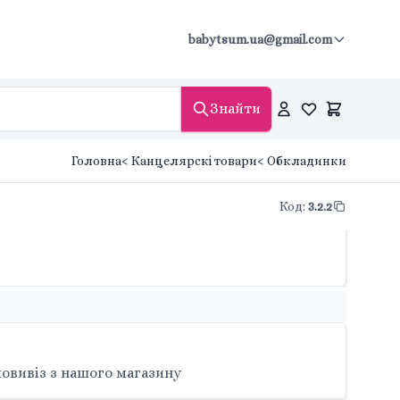
babytsum.ua@gmail.com
Знайти
Головна
< Канцелярскі товари
< Обкладинки
Код
:
3.2.2
овивіз з нашого магазину