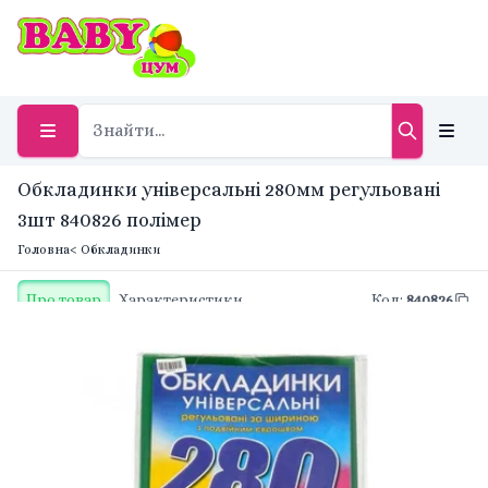
Обкладинки універсальні 280мм регульовані
3шт 840826 полімер
Головна
< Обкладинки
Про товар
Характеристики
Код
:
840826