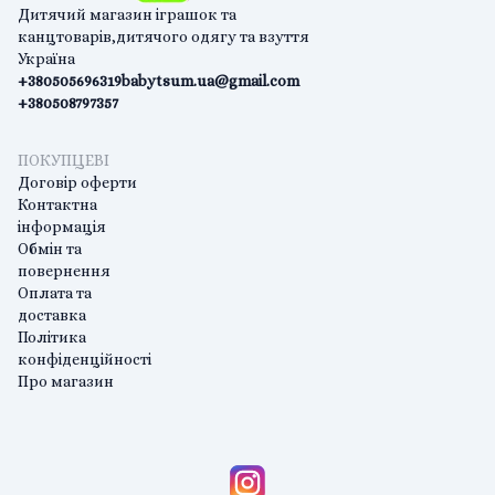
Дитячий магазин іграшок та
канцтоварів,дитячого одягу та взуття
Україна
+380505696319
babytsum.ua@gmail.com
+380508797357
ПОКУПЦЕВІ
Договір оферти
Контактна
інформація
Обмін та
повернення
Оплата та
доставка
Політика
конфіденційності
Про магазин