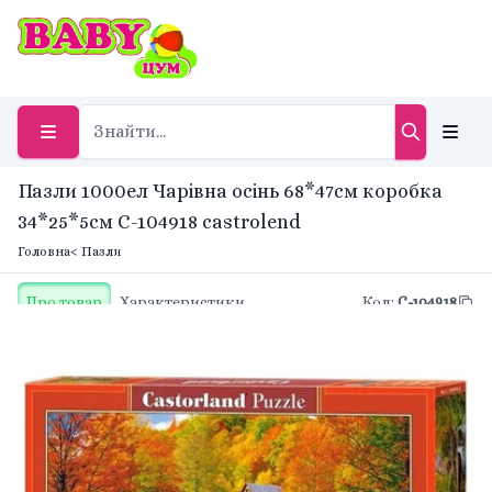
Пазли 1000ел Чарівна осінь 68*47см коробка
34*25*5см C-104918 castrolend
Головна
< Пазли
Про товар
Характеристики
Код
:
C-104918