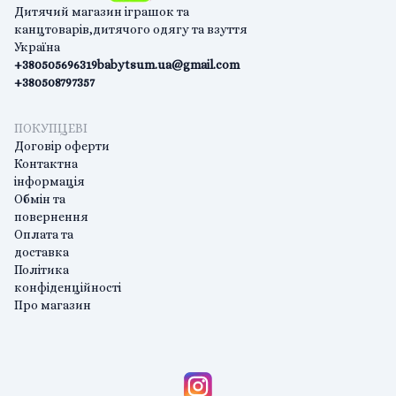
Дитячий магазин іграшок та
канцтоварів,дитячого одягу та взуття
Україна
+380505696319
babytsum.ua@gmail.com
+380508797357
ПОКУПЦЕВІ
Договір оферти
Контактна
інформація
Обмін та
повернення
Оплата та
доставка
Політика
конфіденційності
Про магазин