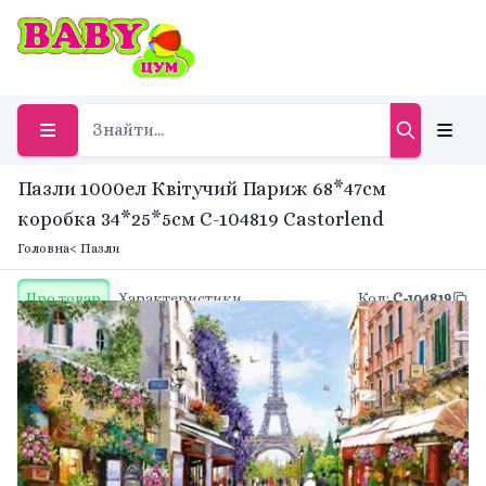
Пазли 1000ел Квітучий Париж 68*47см
коробка 34*25*5см C-104819 Castorlend
Головна
< Пазли
Про товар
Характеристики
Код
:
C-104819