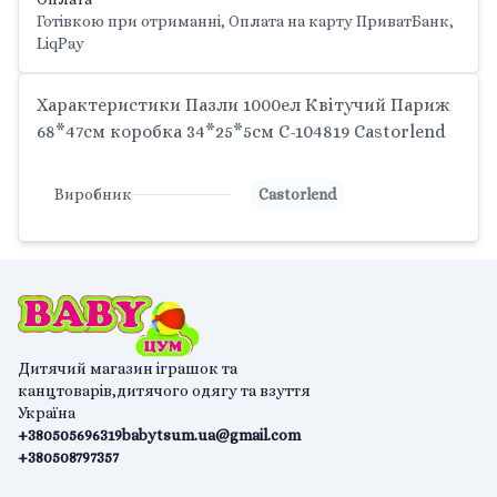
Готівкою при отриманні, Оплата на карту ПриватБанк,
LiqPay
Характеристики Пазли 1000ел Квітучий Париж
68*47см коробка 34*25*5см C-104819 Castorlend
Виробник
Castorlend
Дитячий магазин іграшок та
канцтоварів,дитячого одягу та взуття
Україна
+380505696319
babytsum.ua@gmail.com
+380508797357