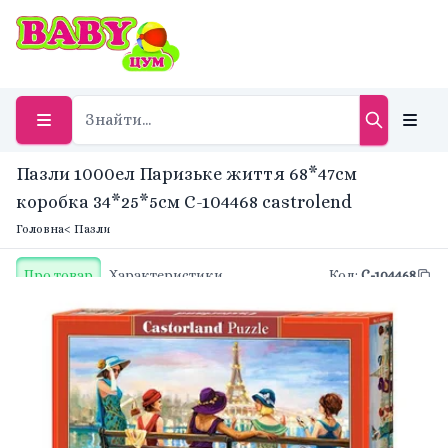
Пазли 1000ел Паризьке життя 68*47см
коробка 34*25*5см C-104468 castrolend
Головна
< Пазли
Про товар
Характеристики
Код
:
C-104468