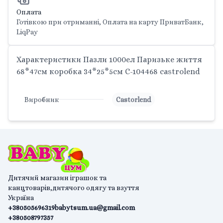
Оплата
Готівкою при отриманні, Оплата на карту ПриватБанк,
LiqPay
Характеристики Пазли 1000ел Паризьке життя
68*47см коробка 34*25*5см C-104468 castrolend
Виробник
Castorlend
Дитячий магазин іграшок та
канцтоварів,дитячого одягу та взуття
Україна
+380505696319
babytsum.ua@gmail.com
+380508797357