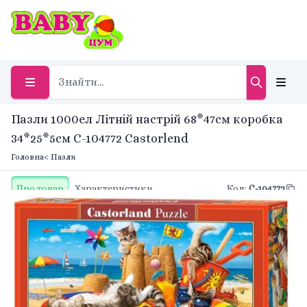
Пазли 1000ел Літній настрій 68*47см коробка
34*25*5см C-104772 Castorlend
Головна
< Пазли
Про товар
Характеристики
Код
:
C-104772