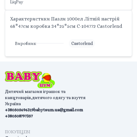
LiqPay
Характеристики Пазли 1000ел Літній настрій
68*47см коробка 34*25*5см C-104772 Castorlend
Виробник
Castorlend
Дитячий магазин іграшок та
канцтоварів,дитячого одягу та взуття
Україна
+380505696319
babytsum.ua@gmail.com
+380508797357
ПОКУПЦЕВІ