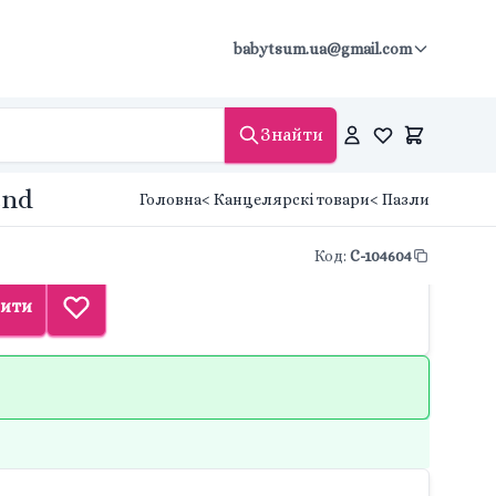
babytsum.ua@gmail.com
Знайти
end
Головна
< Канцелярскі товари
< Пазли
Код
:
C-104604
ити