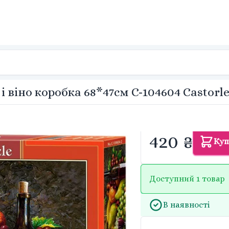
віно коробка 68*47см C-104604 Castorl
420 ₴
Куп
Доступний 1 товар
В наявності