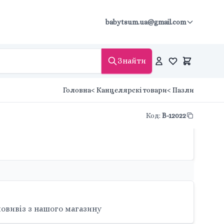
babytsum.ua@gmail.com
Знайти
Головна
< Канцелярскі товари
< Пазли
Код
:
B-12022
овивіз з нашого магазину