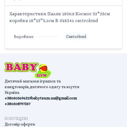
Характеристики Пазли 180ел Космос 32*23см
коробка 18*13*3,5см B-018345 castrolend
Виробник
Castorlend
Дитячий магазин іграшок та
канцтоварів,дитячого одягу та взуття
Україна
+380505696319
babytsum.ua@gmail.com
+380508797357
ПОКУПЦЕВІ
Договір оферти