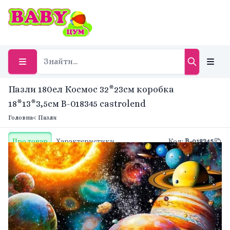
Пазли 180ел Космос 32*23см коробка
18*13*3,5см B-018345 castrolend
Головна
< Пазли
Про товар
Характеристики
Код
:
B-018345