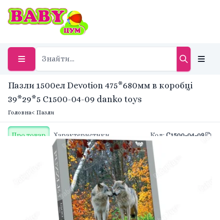
Пазли 1500ел Devotion 475*680мм в коробці
39*29*5 C1500-04-09 danko toys
Головна
< Пазли
Про товар
Характеристики
Код
:
C1500-04-09