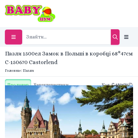
Пазли 1500ел Замок в Польші в коробці 68*47см
С-150670 Castorlend
Головна
< Пазли
Про товар
Характеристики
Код
:
С-150670