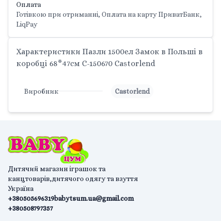
Оплата
Готівкою при отриманні, Оплата на карту ПриватБанк,
LiqPay
Характеристики Пазли 1500ел Замок в Польші в
коробці 68*47см С-150670 Castorlend
Виробник
Castorlend
Дитячий магазин іграшок та
канцтоварів,дитячого одягу та взуття
Україна
+380505696319
babytsum.ua@gmail.com
+380508797357