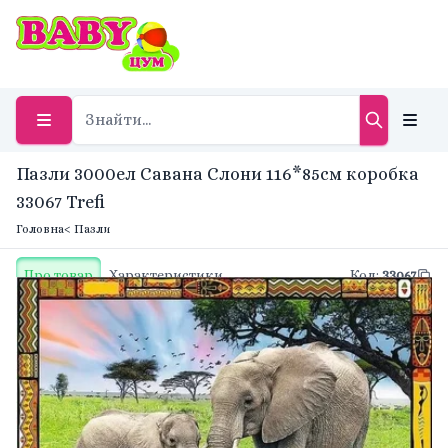
Пазли 3000ел Савана Слони 116*85см коробка
33067 Trefi
Головна
< Пазли
Про товар
Характеристики
Код
:
33067