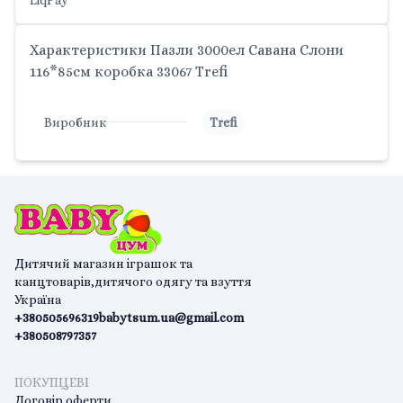
Характеристики Пазли 3000ел Савана Слони
116*85см коробка 33067 Trefi
Виробник
Trefi
Дитячий магазин іграшок та
канцтоварів,дитячого одягу та взуття
Україна
+380505696319
babytsum.ua@gmail.com
+380508797357
ПОКУПЦЕВІ
Договір оферти