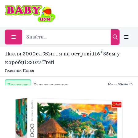
Пазли 3000ел Життя на острові 116*85см у
коробці 33072 Trefi
Головна
< Пазли
Про товар
Характеристики
Код
:
33072