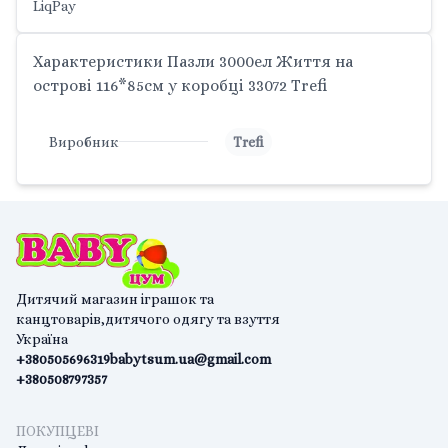
LiqPay
Характеристики Пазли 3000ел Життя на
острові 116*85см у коробці 33072 Trefi
Виробник
Trefi
Дитячий магазин іграшок та
канцтоварів,дитячого одягу та взуття
Україна
+380505696319
babytsum.ua@gmail.com
+380508797357
ПОКУПЦЕВІ