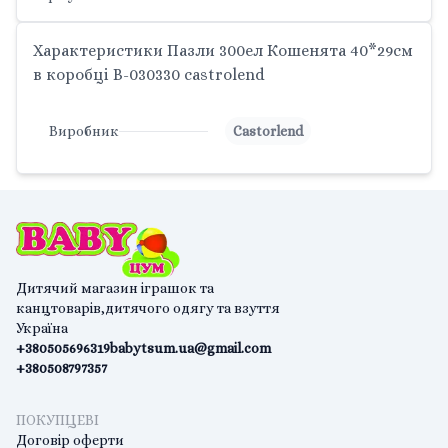
Характеристики Пазли 300ел Кошенята 40*29см
в коробці B-030330 castrolend
Виробник
Castorlend
Дитячий магазин іграшок та
канцтоварів,дитячого одягу та взуття
Україна
+380505696319
babytsum.ua@gmail.com
+380508797357
ПОКУПЦЕВІ
Договір оферти