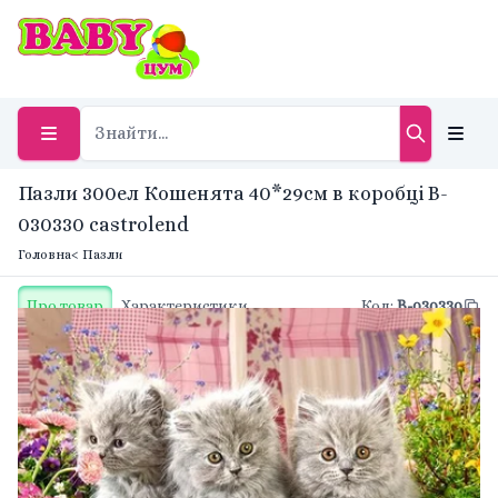
Пазли 300ел Кошенята 40*29см в коробці B-
030330 castrolend
Головна
< Пазли
Про товар
Характеристики
Код
:
B-030330