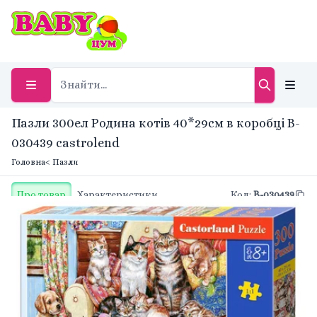
Пазли 300ел Родина котів 40*29см в коробці B-
030439 castrolend
Головна
< Пазли
Про товар
Характеристики
Код
:
B-030439