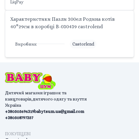
LiqPay
Характеристики Пазли 300ел Родина котів
40*29см в коробці B-030439 castrolend
Виробник
Castorlend
Дитячий магазин іграшок та
канцтоварів,дитячого одягу та взуття
Україна
+380505696319
babytsum.ua@gmail.com
+380508797357
ПОКУПЦЕВІ