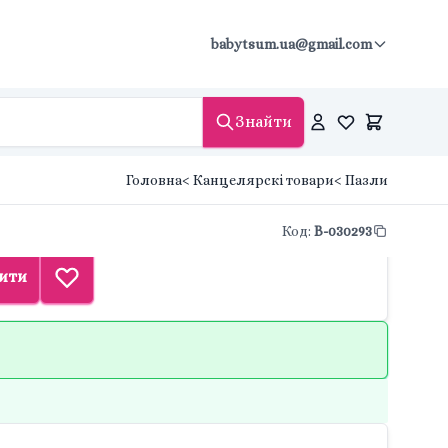
babytsum.ua@gmail.com
Знайти
Головна
< Канцелярскі товари
< Пазли
Код
:
B-030293
ити