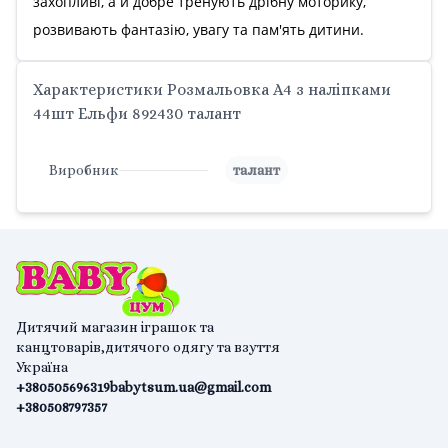
захопливі, а й добре тренують дрібну моторику,
розвивають фантазію, увагу та пам'ять дитини.
Характеристики Розмальовка А4 з наліпками
44шт Ельфи 892430 талант
Виробник
талант
Дитячий магазин іграшок та
канцтоварів,дитячого одягу та взуття
Україна
+380505696319
babytsum.ua@gmail.com
+380508797357