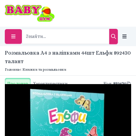
Розмальовка А4 з наліпками 44шт Ельфи 892430
талант
Головна
< Книжки та розмальовки
Про товар
Характеристики
Код
:
892430