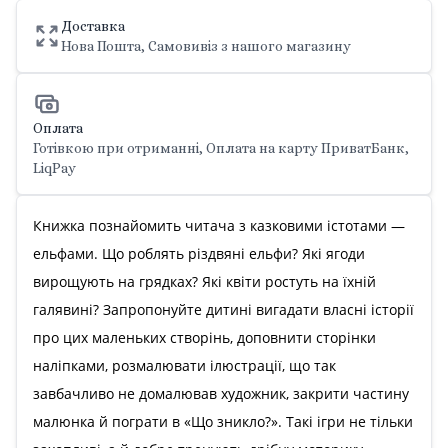
Доставка
Нова Пошта, Самовивіз з нашого магазину
Оплата
Готівкою при отриманні, Оплата на карту ПриватБанк,
LiqPay
Книжка познайомить читача з казковими істотами —
ельфами. Що роблять різдвяні ельфи? Які ягоди
вирощують на грядках? Які квіти ростуть на їхній
галявині? Запропонуйте дитині вигадати власні історії
про цих маленьких створінь, доповнити сторінки
наліпками, розмалювати ілюстрації, що так
завбачливо не домалював художник, закрити частину
малюнка й пограти в «Що зникло?». Такі ігри не тільки