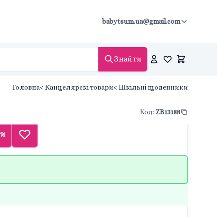
babytsum.ua@gmail.com
Знайти
Головна
< Канцелярскі товари
< Шкільні щоденники
Код
:
ZB13188
ти