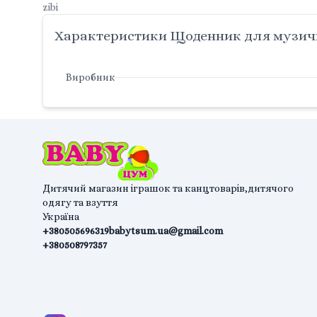
zibi
Характеристики Щоденник для музично
Виробник
Дитячий магазин іграшок та канцтоварів,дитячого
одягу та взуття
Україна
+380505696319
babytsum.ua@gmail.com
+380508797357