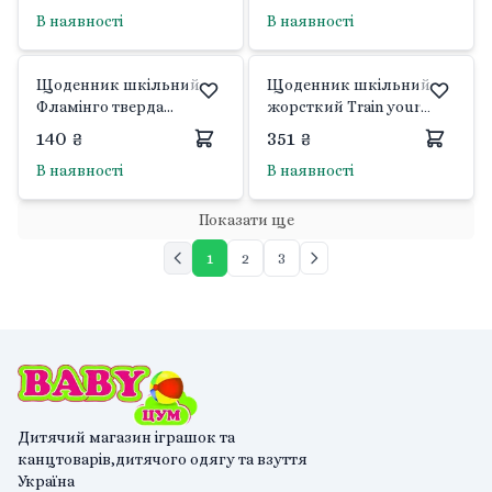
тиснення друк на
В наявності
В наявності
фігурному клапані
911479 Yes
Щоденник шкільний
Щоденник шкільний
Фламінго тверда
жорсткий Train your
обкладинка 911252
Brain 40арк 911341 Yes
140 ₴
351 ₴
1вересня
В наявності
В наявності
Показати ще
1
2
3
Дитячий магазин іграшок та
канцтоварів,дитячого одягу та взуття
Україна