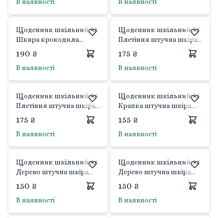
В наявності
В наявності
Щоденник шкільний А5
Щоденник шкільний А5
Шквра крокодила
Плетіння штучна шкіра
штучна 48арк
48арк світло зелений
190 ₴
175 ₴
коричневий D24143
D244712 Josefotten
В наявності
В наявності
Josefotten
Щоденник шкільний А5
Щоденник шкільний А5
Плетіння штучна шкіра
Крапка штучна шкіра
48арк рожевий
48арк синій D24348
175 ₴
155 ₴
галограма D24473
Josefotten
В наявності
В наявності
Josefotten
Щоденник шкільний А5
Щоденник шкільний А5
Дерево штучна шкіра
Дерево штучна шкіра
48арк темно коричневий
48арк коричневий
150 ₴
150 ₴
D24113 Josefotten
D24112 Josefotten
В наявності
В наявності