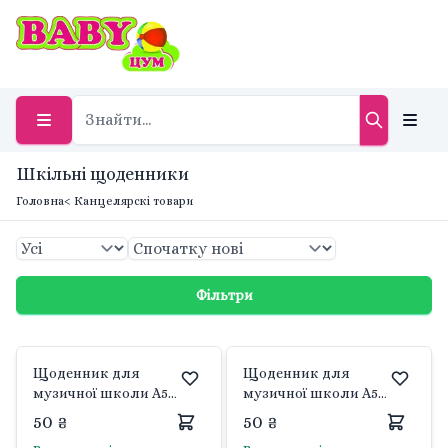
Шкільні щоденники
Головна
< Канцелярскі товари
Фільтри
Щоденник для
Щоденник для
музичної школи А5
музичної школи А5
м'яка обкладинка
м'яка обкладинка
50 ₴
50 ₴
ZB13188 zibi
ZB13187 zibi