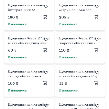
Щоденник шкільний
Щоденник шкільний
інтегральний А5
48арк CooLForschool
Minecraft 40 арк 911660
м'яка обкладинка
180 ₴
205 ₴
Yes
фіолетовий колір 29930-
В наявності
В наявності
12 Україна
Щоденник 96арк 17*23см
Щоденник 96арк 17*23см
м'яка обкладинка мікс
жорстка обкладинка
видів АП-0103 Апельсин
мікс видів АП-0101
60 ₴
110 ₴
Апельсин
В наявності
В наявності
Щоденник шкільний
Щоденник шкільний
тверда обкладинка
м'яка обкладинка 40арк
40арк мікс видів і
ламінірований мікс
105 ₴
52 ₴
кольорів 4421 Septima
видів і кольорів ЩУ-040-
В наявності
В наявності
65АЛ-СК-Л Тетрада
Щоденник шкільний А5
Щоденник шкільний