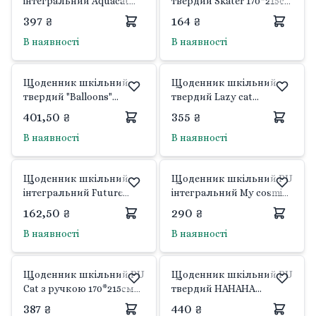
інтегральний Aquacat
твердий Skater 170*215см
170*212см 40арк 911399
40арк 911522 Yes
397 ₴
164 ₴
Yes
В наявності
В наявності
Щоденник шкільний
Щоденник шкільний
твердий "Balloons"
твердий Lazy cat
фольга золото, об'ємній
170*215см 40арк 911512
401,50 ₴
355 ₴
бейдж із золот.
Yes
В наявності
В наявності
глітером170*212см 40арк
911469 Yes
Щоденник шкільний
Щоденник шкільний PU
інтегральний Future
інтегральний My cosmic
170*215см 40арк 911532
diary170*215см 40арк
162,50 ₴
290 ₴
Yes
911525 Yes
В наявності
В наявності
Щоденник шкільний PU
Щоденник шкільний PU
Cat з ручкою 170*215см
твердий HAHAHA
40арк 911506 Yes
170*212мм 40арк 1
387 ₴
440 ₴