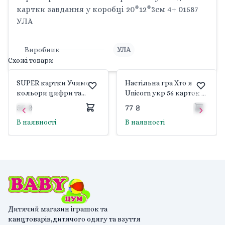
картки завдання у коробці 20*12*3см 4+ 01587
УЛА
Виробник
УЛА
Схожі товари
SUPER картки Учимо
Настільна гра Хто я
кольори цифри та
Unicorn укр 56 карток у
форми 32 картки
коробці 15*9*2см HIM-
55 ₴
77 ₴
завдання у коробці
05-01U Danko toys
В наявності
В наявності
20*12*3см 4+ 01586 УЛА
Дитячий магазин іграшок та
канцтоварів,дитячого одягу та взуття