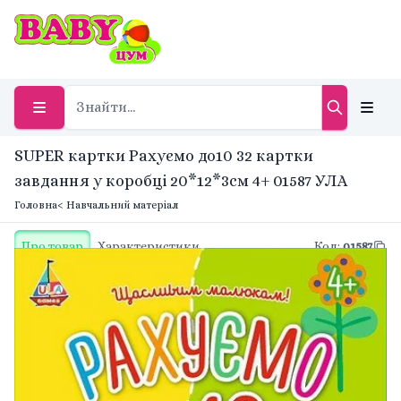
SUPER картки Рахуємо до10 32 картки
завдання у коробці 20*12*3см 4+ 01587 УЛА
Головна
< Навчальний матеріал
Про товар
Характеристики
Код
:
01587