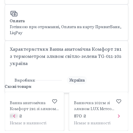
Оплата
Готівкою при отриманні, Оплата на карту ПриватБанк,
LiqPay
Характеристики Ванна анатомічна Комфорт 2в1
з термометром зливом світло-зелена TG-011-105
україна
Виробник
Україна
Схожі товари
Ванна анатомічна
Ванночка 102см зі
Комфорт 2в1 зі зливом
зливом LUX Метео
малинова TG-011-145
м'ятний ME-
870 ₴
870 ₴
україна
005ODPŁYW-165 україна
Немає в наявності
Немає в наявності