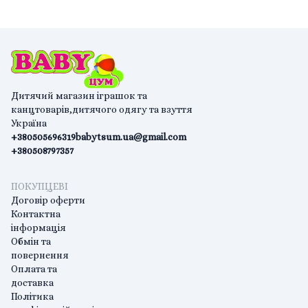
Дитячий магазин іграшок та
канцтоварів,дитячого одягу та взуття
Україна
+380505696319
babytsum.ua@gmail.com
+380508797357
ПОКУПЦЕВІ
Договір оферти
Контактна
інформація
Обмін та
повернення
Оплата та
доставка
Політика