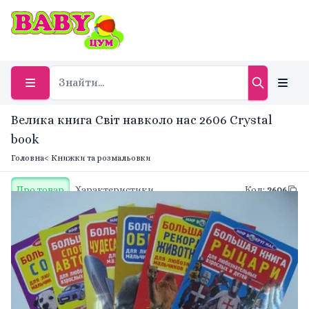
Велика книга Світ навколо нас 2606 Crystal
book
Головна
< Книжки та розмальовки
Про товар
Характеристики
Код
:
2606