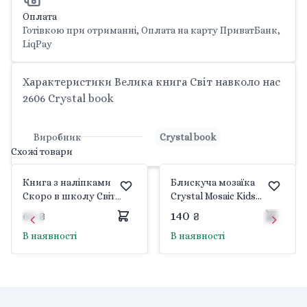
Оплата
Готівкою при отриманні, Оплата на карту ПриватБанк,
LiqPay
Характеристики Велика книга Світ навколо нас
2606 Crystal book
Виробник
Crystal book
Схожі товари
Книга з наліпками
Блискуча мозаїка
Скоро в школу Світ
Crystal Mosaic Kids
навколо нас(У) 26072004
Попелюшка CRMK-01-06
65 ₴
140 ₴
Jumbi
Danko toys
В наявності
В наявності