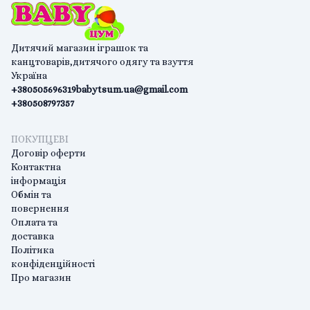
Дитячий магазин іграшок та
канцтоварів,дитячого одягу та взуття
Україна
+380505696319
babytsum.ua@gmail.com
+380508797357
ПОКУПЦЕВІ
Договір оферти
Контактна
інформація
Обмін та
повернення
Оплата та
доставка
Політика
конфіденційності
Про магазин