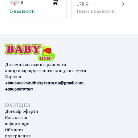
610 ₴
коробці 35*25*3см KN-
175 ₴
фарби у коробці
01-05 danko toys
В наявності
Немає в наявності
34*21*12см RP-01-08U
Danko toys
Дитячий магазин іграшок та
канцтоварів,дитячого одягу та взуття
Україна
+380505696319
babytsum.ua@gmail.com
+380508797357
ПОКУПЦЕВІ
Договір оферти
Контактна
інформація
Обмін та
повернення