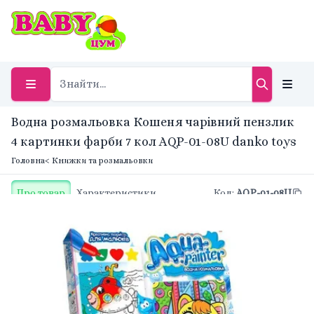
Водна розмальовка Кошеня чарівний пензлик
4 картинки фарби 7 кол AQP-01-08U danko toys
Головна
< Книжки та розмальовки
Про товар
Характеристики
Код
:
AQP-01-08U