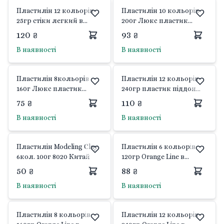
Пластилін 12 кольорів
Пластилін 10 кольорів
25гр стіки легкий в
200г Люкс пластик
пакеті 34SL7725-12
піддон стік у коробці
120 ₴
93 ₴
Josefotten
17*15*2см 1123 Qiaoyi
В наявності
В наявності
Пластилін 8кольорів
Пластилін 12 кольорів
160г Люкс пластик
240гр пластик піддон
піддон стік у коробці
стік у коробці 17*17*1.5см
75 ₴
110 ₴
17*12*1.5см 1122 Qiaoyi
1125 Qiaoyi
В наявності
В наявності
Пластилін Modeling Clay
Пластилін 6 кольорів
6кол. 100г 8020 Китай
120гр Orange Line в
коробці 17*8*1,5см 540686
50 ₴
88 ₴
Yes
В наявності
В наявності
Пластилін 8 кольорів
Пластилін 12 кольорів