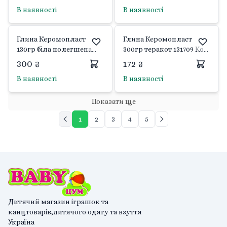
упаковці DSCN0664
В наявності
В наявності
Josefotten
Глина Керомопласт
Глина Керомопласт
130гр біла полегшена
300гр теракот 131709 Koh-
131696 Koh-i-noor
i-noor
300 ₴
172 ₴
В наявності
В наявності
Показати ще
1
2
3
4
5
Дитячий магазин іграшок та
канцтоварів,дитячого одягу та взуття
Україна