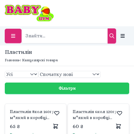
Пластилін
Головна
< Канцелярскі товари
Фільтри
Пластилін 8кол 160гр.
Пластилін 6кол 120гр.
м*який в коробці
м*який в коробці
22*8*1,5см 6-431 Барвінок
17*8*1,5см 6-430 Барвінок
65 ₴
60 ₴