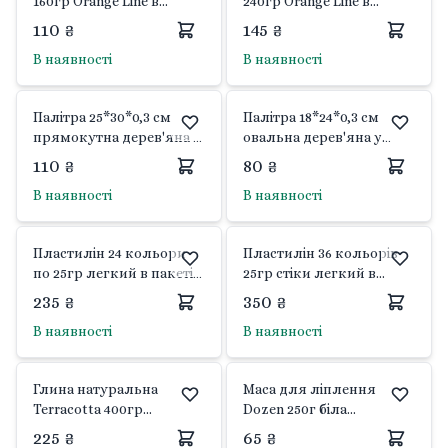
160гр Orange Line в
240гр Orange Line в
коробці 17*11*1,5см
коробці 17*18*1,5см
110 ₴
145 ₴
540687 Yes
540689 Yes
В наявності
В наявності
Палітра 25*30*0,3 см
Палітра 18*24*0,3 см
прямокутна дерев'яна у
овальна дерев'яна у
слюді WP2530-S Art
слюді WP1824-C Art
110 ₴
80 ₴
Nation
Nation
В наявності
В наявності
Пластилін 24 кольори
Пластилін 36 кольорів
по 25гр легкий в пакеті
25гр стіки легкий в
34SL7725-24 Josefotten
пакеті 34SL7725-36
235 ₴
350 ₴
Josefotten
В наявності
В наявності
Глина натуральна
Маса для ліплення
Terracotta 400гр
Dozen 250г біла
коричнева 9124428 Milan
самозастигаюча в
225 ₴
65 ₴