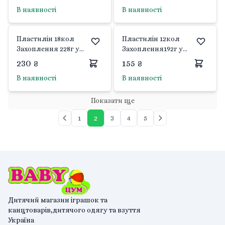
7655C Class
7656C Class
В наявності
В наявності
Пластилін 18кол
Пластилін 12кол
Захоплення 228г у
Захоплення192г у
коробці 200315 гамма
коробці 200312 гамма
230 ₴
155 ₴
В наявності
В наявності
Показати ще
1
2
3
4
5
Дитячий магазин іграшок та
канцтоварів,дитячого одягу та взуття
Україна