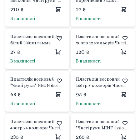
восковий"Чисті руки "
коричневий 333109
24кол ECO 400гр у
гамма
210 ₴
27 ₴
коробці 7629C Class
В наявності
В наявності
Пластилін восковий 30г
Пластилін восковий
білий 333101 гамма
200гр 12 кольорів Чисті
руки у коробці 7627C
27 ₴
120 ₴
Class
В наявності
В наявності
Пластилін восковий
Пластилін восковий
"Чисті руки" NEON 6кол
160гр 8 кольорів Чисті
100гр у коробці 7630C
руки у коробці 7644C
68 ₴
95 ₴
Class
Class
В наявності
В наявності
Пластилін восковий
Пластилін восковий
400гр 24 кольори Чисті
"Чисті руки MINI" 32кол
руки ECO у коробці
стек ECO 360гр у коробці
235 ₴
265 ₴