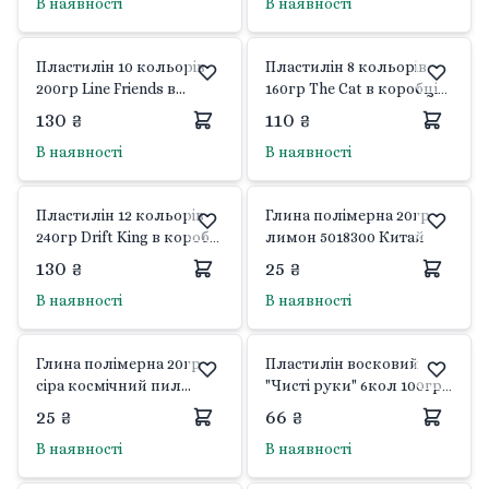
В наявності
В наявності
Пластилін 10 кольорів
Пластилін 8 кольорів
200гр Line Friends в
160гр The Cat в коробці
коробці 19,5*16,5*1,5см
16,5*11*1,5см 540657 Yes
130 ₴
110 ₴
540664 Yes
В наявності
В наявності
Пластилін 12 кольорів
Глина полімерна 20гр
240гр Drift King в коробці
лимон 5018300 Китай
17*16,5*1,5см 540672 Yes
130 ₴
25 ₴
В наявності
В наявності
Глина полімерна 20гр
Пластилін восковий
сіра космічний пил
"Чисті руки" 6кол 100гр
501801 Китай
у коробці 7625C Class
25 ₴
66 ₴
В наявності
В наявності