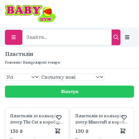
Пластилін
Головна
< Канцелярскі товари
Фільтри
Пластилін 10 кольорів
Пластилін 10 кольорів
200гр The Cat в коробці
200гр Minecraft в коробці
19,5*16*1,5см 540663 Yes
19,5*16,5*1,5см 540662 Yes
135 ₴
130 ₴