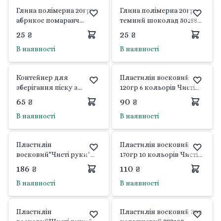
Глина полімерна 20гр
Глина полімерна 20гр
абрикос помаранч
темний шоколад 5018802
5018303 Китай
Китай
25 ₴
25 ₴
В наявності
В наявності
Контейнер для
Пластилін восковий
зберігання піску з
120гр 6 кольорів Чисті
кришкою прозорий 1кг
руки у коробці 7643C
65 ₴
90 ₴
5439-1 Китай
Class
В наявності
В наявності
Пластилін
Пластилін восковий
восковий"Чисті руки"
170гр 10 кольорів Чисті
18кол ECO 300гр у
руки у коробці 7626C
186 ₴
110 ₴
коробці 7628C Class
Class
В наявності
В наявності
Пластилін
Пластилін восковий 30г