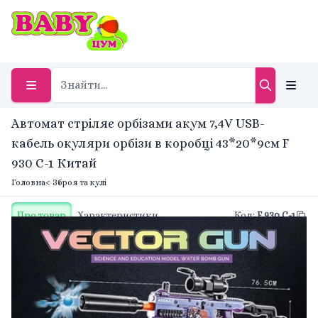
Автомат стріляє орбізами акум 7,4V USB-
кабель окуляри орбізи в коробці 43*20*9см F
930 C-1 Китай
Головна
< Зброя та кулі
Про товар
Характеристики
Код
:
F 930 C-1