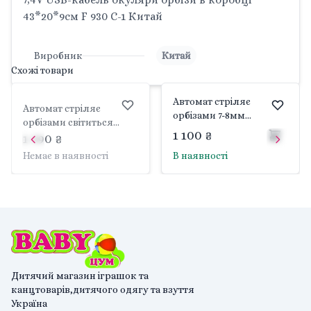
43*20*9см F 930 C-1 Китай
Виробник
Китай
Схожі товари
Автомат стріляє
Автомат стріляє
орбізами 7-8мм
орбізами світиться
світиться акум 7,4V
1 100 ₴
акум 7,4V USB-кабель
1 490 ₴
USB-кабель окуляри у
окуляри орбізи в
Немає в наявності
В наявності
коробці 43*21*9см RS00-
коробці 43*20*9см
53 Китай
F930C-3 Китай
Дитячий магазин іграшок та
канцтоварів,дитячого одягу та взуття
Україна