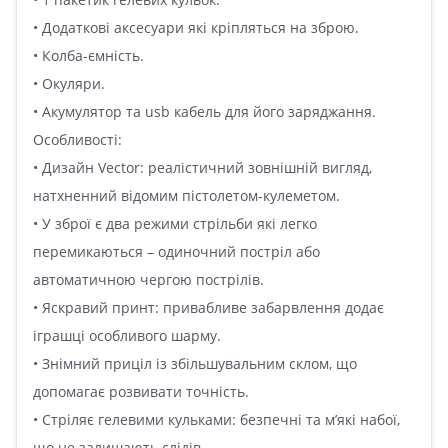
• Додаткові аксесуари які кріпляться на зброю.
• Колба-ємність.
• Окуляри.
• Акумулятор та usb кабель для його заряджання.
Особливості:
• Дизайн Vector: реалістичний зовнішній вигляд,
натхненний відомим пістолетом-кулеметом.
• У зброї є два режими стрільби які легко
перемикаються – одиночний постріл або
автоматичною чергою пострілів.
• Яскравий принт: привабливе забарвлення додає
іграшці особливого шарму.
• Знімний приціл із збільшувальним склом, що
допомагає розвивати точність.
• Стріляє гелевими кульками: безпечні та м’які набої,
що не залишають слідів.