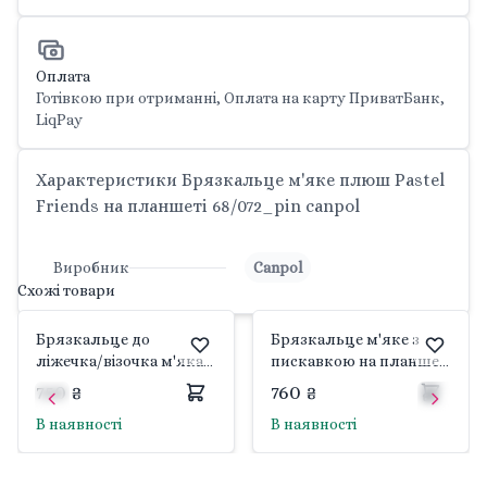
Оплата
Готівкою при отриманні, Оплата на карту ПриватБанк,
LiqPay
Характеристики Брязкальце м'яке плюш Pastel
Friends на планшеті 68/072_pin canpol
Виробник
Canpol
Схожі товари
Брязкальце до
Брязкальце м'яке з
ліжечка/візочка м'яка
пискавкою на планшеті
Pastel Friends бірюза на
12см 68/072_Grey canpol
750 ₴
760 ₴
планшеті 22*17см
В наявності
В наявності
68/065_tur canpol