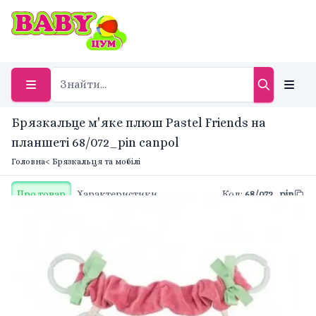
Брязкальце м'яке плюш Pastel Friends на
планшеті 68/072_pin canpol
Головна
< Брязкальця та мобілі
Про товар
Характеристики
Код
:
68/072_pin