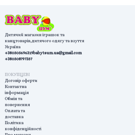
Дитячий магазин іграшок та
канцтоварів,дитячого одягу та взуття
Україна
+380505696319
babytsum.ua@gmail.com
+380508797357
ПОКУПЦЕВІ
Договір оферти
Контактна
інформація
Обмін та
повернення
Оплата та
доставка
Політика
конфіденційності
Про магазин