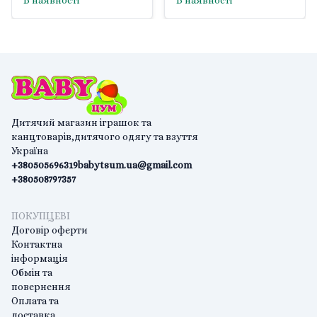
В наявності
В наявності
Дитячий магазин іграшок та
канцтоварів,дитячого одягу та взуття
Україна
+380505696319
babytsum.ua@gmail.com
+380508797357
ПОКУПЦЕВІ
Договір оферти
Контактна
інформація
Обмін та
повернення
Оплата та
доставка