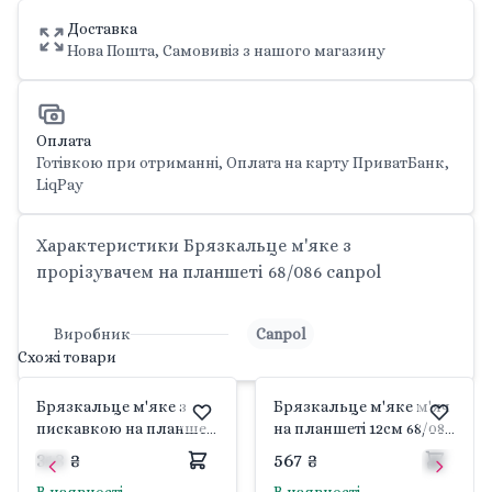
Доставка
Нова Пошта, Самовивіз з нашого магазину
Оплата
Готівкою при отриманні, Оплата на карту ПриватБанк,
LiqPay
Характеристики Брязкальце м'яке з
прорізувачем на планшеті 68/086 canpol
Виробник
Canpol
Схожі товари
Брязкальце м'яке з
Брязкальце м'яке м'яч
пискавкою на планшеті
на планшеті 12см 68/082
12см 68/080 canpol
canpol
313 ₴
567 ₴