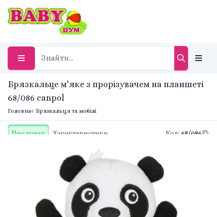
Брязкальце м'яке з прорізувачем на планшеті
68/086 canpol
Головна
< Брязкальця та мобілі
Про товар
Характеристики
Код
:
68/086