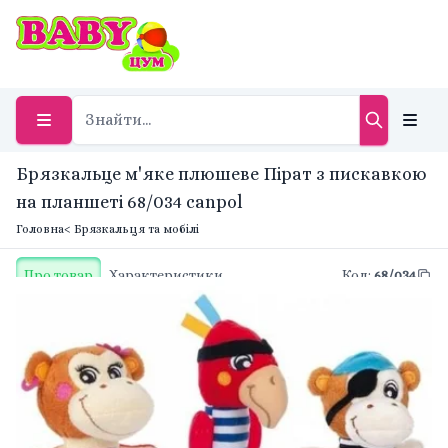
Брязкальце м'яке плюшеве Пірат з пискавкою
на планшеті 68/034 canpol
Головна
< Брязкальця та мобілі
Про товар
Характеристики
Код
:
68/034