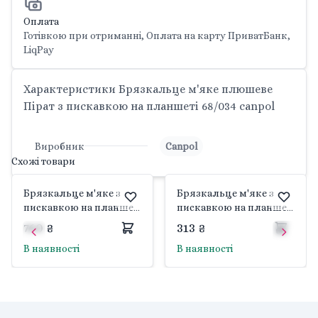
Оплата
Готівкою при отриманні, Оплата на карту ПриватБанк,
LiqPay
Характеристики Брязкальце м'яке плюшеве
Пірат з пискавкою на планшеті 68/034 canpol
Виробник
Canpol
Схожі товари
Брязкальце м'яке з
Брязкальце м'яке з
пискавкою на планшеті
пискавкою на планшеті
12см 68/072_Grey canpol
12см 68/080 canpol
760 ₴
313 ₴
В наявності
В наявності