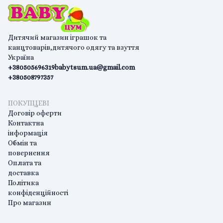
Дитячий магазин іграшок та
канцтоварів,дитячого одягу та взуття
Україна
+380505696319
babytsum.ua@gmail.com
+380508797357
ПОКУПЦЕВІ
Договір оферти
Контактна
інформація
Обмін та
повернення
Оплата та
доставка
Політика
конфіденційності
Про магазин