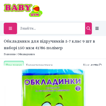
Обкладинки для підручників 5-7 клас 9 шт в
наборі 150 мкм 41786 полімер
Головна
< Обкладинки
Про товар
Характеристики
Код
:
41786