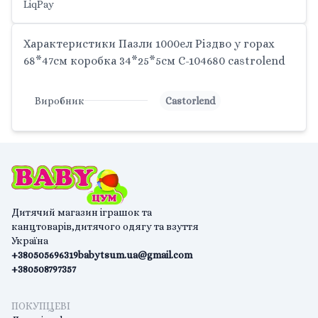
LiqPay
Характеристики Пазли 1000ел Різдво у горах
68*47см коробка 34*25*5см C-104680 castrolend
Виробник
Castorlend
Дитячий магазин іграшок та
канцтоварів,дитячого одягу та взуття
Україна
+380505696319
babytsum.ua@gmail.com
+380508797357
ПОКУПЦЕВІ