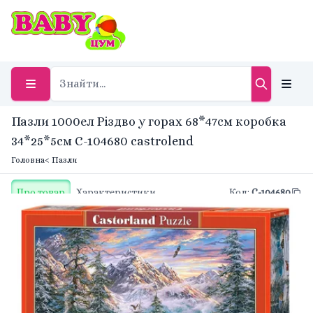
Пазли 1000ел Різдво у горах 68*47см коробка
34*25*5см C-104680 castrolend
Головна
< Пазли
Про товар
Характеристики
Код
:
C-104680