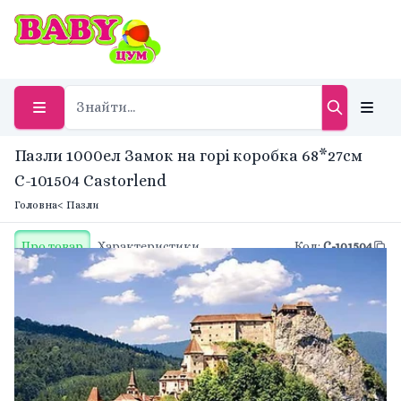
Пазли 1000ел Замок на горі коробка 68*27см
С-101504 Castorlend
Головна
< Пазли
Про товар
Характеристики
Код
:
С-101504